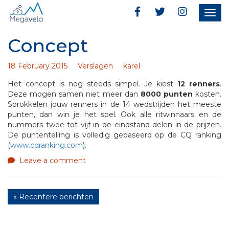
Togg
navig
Concept
18 February 2015
Verslagen
karel
Het concept is nog steeds simpel. Je kiest
12 renners
.
Deze mogen samen niet meer dan
8000 punten
kosten.
Sprokkelen jouw renners in de 14 wedstrijden het meeste
punten, dan win je het spel. Ook alle ritwinnaars en de
nummers twee tot vijf in de eindstand delen in de prijzen.
De puntentelling is volledig gebaseerd op de CQ ranking
(
www.cqranking.com
).
Leave a comment
« Recentere berichten