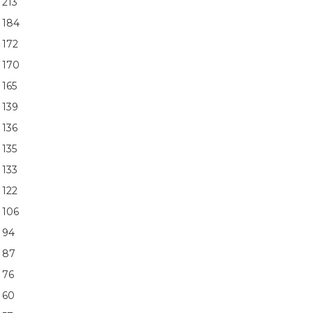
213
184
172
170
165
139
136
135
133
122
106
94
87
76
60