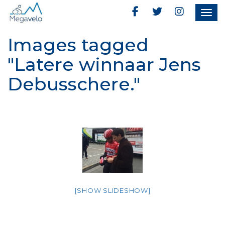
Togg
navig
Images tagged
"Latere winnaar Jens
Debusschere."
[SHOW SLIDESHOW]