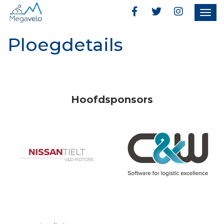
Togg
navig
Ploegdetails
Hoofdsponsors