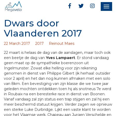
Togg
navig
Dwars door
Vlaanderen 2017
22 March 2017
2017
Reinout Maes
22 maart is helaas de dag van de aanslagen, maar toch ook
een beetje de dag van
Yves Lampaert
. Er stond vandaag
geen maat op de sympathieke boerenzoon uit
Ingelmunster. Zowat elke helling voor zijn rekening
genomen in dienst van Philippe Gilbert (ik herhaal: outsider
voor 2 april) en het dan nog kunnen afmaken met een solo
van 8km. Een bevestiging van zijn klasse die we twee jaar
geleden mochten ontdekken toen hij als snotneus 7e werd
in Roubaix na een beresterke race in dienst van Boonen.
Vanaf vandaag zal zijn status een trap stijgen en zal hij een
meer beschermd statuut krijgen. Verder zagen we opnieuw
een sterke Luke Durbridge. Lijkt een vaste klant te worden
voor het Vlaamse werk. Chapeau aan Jurgen Verschelde en