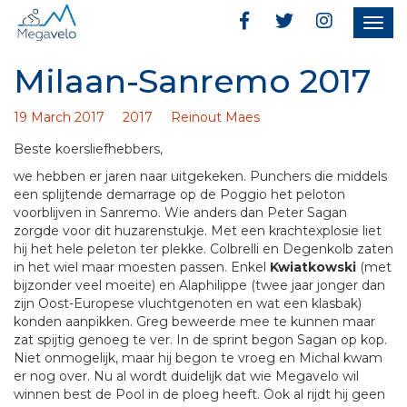
Togg
navig
Milaan-Sanremo 2017
19 March 2017
2017
Reinout Maes
Beste koersliefhebbers,
we hebben er jaren naar uitgekeken. Punchers die middels
een splijtende demarrage op de Poggio het peloton
voorblijven in Sanremo. Wie anders dan Peter Sagan
zorgde voor dit huzarenstukje. Met een krachtexplosie liet
hij het hele peleton ter plekke. Colbrelli en Degenkolb zaten
in het wiel maar moesten passen. Enkel
Kwiatkowski
(met
bijzonder veel moeite) en Alaphilippe (twee jaar jonger dan
zijn Oost-Europese vluchtgenoten en wat een klasbak)
konden aanpikken. Greg beweerde mee te kunnen maar
zat spijtig genoeg te ver. In de sprint begon Sagan op kop.
Niet onmogelijk, maar hij begon te vroeg en Michal kwam
er nog over. Nu al wordt duidelijk dat wie Megavelo wil
winnen best de Pool in de ploeg heeft. Ook al rijdt hij geen