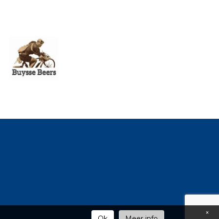
×
Ok
Meer info