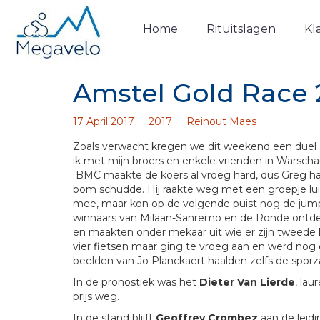
Home
Rituitslagen
Kl
Amstel Gold Race 
17 April 2017
2017
Reinout Maes
Zoals verwacht kregen we dit weekend een duel B
ik met mijn broers en enkele vrienden in Warsch
BMC maakte de koers al vroeg hard, dus Greg had
bom schudde. Hij raakte weg met een groepje lu
mee, maar kon op de volgende puist nog de jum
winnaars van Milaan-Sanremo en de Ronde ontded
en maakten onder mekaar uit wie er zijn tweede k
vier fietsen maar ging te vroeg aan en werd nog
beelden van Jo Planckaert haalden zelfs de sporz
In de pronostiek was het
Dieter Van Lierde
, la
prijs weg.
In de stand blijft
Geoffrey Crombez
aan de leid