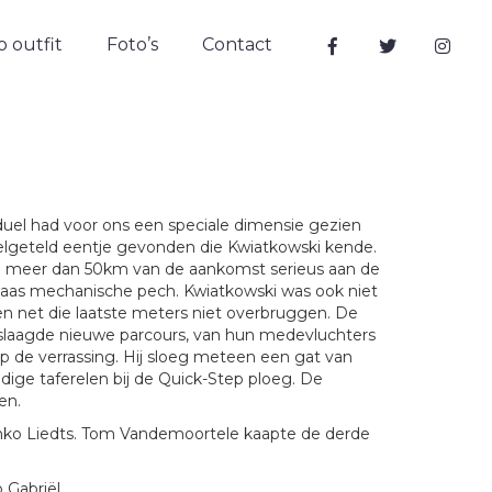
 outfit
Foto’s
Contact
uel had voor ons een speciale dimensie gezien
welgeteld eentje gevonden die Kwiatkowski kende.
 op meer dan 50km van de aankomst serieus aan de
laas mechanische pech. Kwiatkowski was ook niet
 net die laatste meters niet overbruggen. De
slaagde nieuwe parcours, van hun medevluchters
op de verrassing. Hij sloeg meteen een gat van
undige taferelen bij de Quick-Step ploeg. De
en.
emko Liedts. Tom Vandemoortele kaapte de derde
Gabriël.