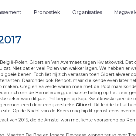
assement
Pronostiek
Organisaties
Megavelo
2017
elgië-Polen. Gilbert en Van Avermaet tegen Kwiatkowski. Dat d
au zat. Niet dat er veel Polen van wakker lagen. We hebben er 
 goeie benen. Toch liet hij zich verrassen toen Gilbert alweer
itenanten. Daaronder ook Benoot, maar die kende even later he
p maken. Greg en Valverde waren mee met de Pool maar konden
en zich om de Bemelerberg, de laatste helling op het zeer ge
lassieker won dit jaar. Phil begon op kop. Kwiatkowski speelde 
 geremonteerd door een ijzersterke
Gilbert
. Dit leidde tot uitb
a site. Op de Nacht van de Koers mag hij dit gerust eens overdo
ureaat van 2015, die de Amstel won met lichte voorsprong op R
ing. Maarten De Boe en Ignace Devreese wippen terug over Tino 