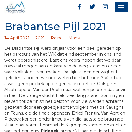
Togg
navig
Brabantse Pijl 2021
14 April 2021
2021
Reinout Maes
De Brabantse Pijl werd dit jaar voor een deel gereden op
het parcours van het WK dat eind september in ons land
wordt georganiseerd. Laat ons vooral hopen dat we daar
massaal mogen aan de kant van de weg staan en er een
waar volksfeest van maken. Dat lijkt al een eeuwigheid
geleden. Zouden we nog weten hoe het moet? Vandaag
alvast geen publiek op de generale repetitie. Ook geen
Alaphilippe of Van der Poel, maar wel een peloton dat er zin
in had. De vroege vlucht hield zeer lang stand. Sommigen
bleven tot de finish het peloton voor. Ze werden achterna
gezeten door een groepje achtervolgers met oa Cavagna
en Teuns, die de finale openden. Enkel Trentin, Van Aert en
Pidcock konden onder impuls van die laatste de brug nog
slaan naar voren. Eenmaal de 3 groepjes samen gesmolten
was het opnieuw
Pidcock
, amper 21 jaar, die de schifting