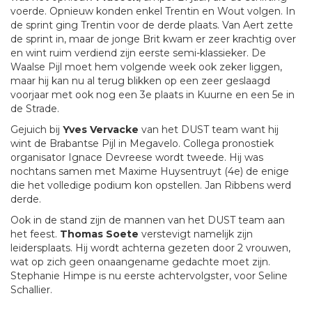
voerde. Opnieuw konden enkel Trentin en Wout volgen. In
de sprint ging Trentin voor de derde plaats. Van Aert zette
de sprint in, maar de jonge Brit kwam er zeer krachtig over
en wint ruim verdiend zijn eerste semi-klassieker. De
Waalse Pijl moet hem volgende week ook zeker liggen,
maar hij kan nu al terug blikken op een zeer geslaagd
voorjaar met ook nog een 3e plaats in Kuurne en een 5e in
de Strade.
Gejuich bij
Yves Vervacke
van het DUST team want hij
wint de Brabantse Pijl in Megavelo. Collega pronostiek
organisator Ignace Devreese wordt tweede. Hij was
nochtans samen met Maxime Huysentruyt (4e) de enige
die het volledige podium kon opstellen. Jan Ribbens werd
derde.
Ook in de stand zijn de mannen van het DUST team aan
het feest.
Thomas Soete
verstevigt namelijk zijn
leidersplaats. Hij wordt achterna gezeten door 2 vrouwen,
wat op zich geen onaangename gedachte moet zijn.
Stephanie Himpe is nu eerste achtervolgster, voor Seline
Schallier.