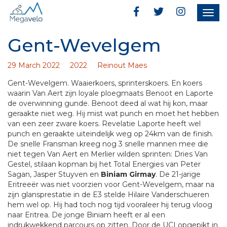
Togg
navig
Gent-Wevelgem
29 March 2022
2022
Reinout Maes
Gent-Wevelgem. Waaierkoers, sprinterskoers. En koers
waarin Van Aert zijn loyale ploegmaats Benoot en Laporte
de overwinning gunde. Benoot deed al wat hij kon, maar
geraakte niet weg. Hij mist wat punch en moet het hebben
van een zeer zware koers. Revelatie Laporte heeft wel
punch en geraakte uiteindelijk weg op 24km van de finish.
De snelle Fransman kreeg nog 3 snelle mannen mee die
niet tegen Van Aert en Merlier wilden sprinten: Dries Van
Gestel, stilaan kopman bij het Total Energies van Peter
Sagan, Jasper Stuyven en
Biniam Girmay
. De 21-jarige
Eritreeër was niet voorzien voor Gent-Wevelgem, maar na
zijn glansprestatie in de E3 stelde Hilaire Vanderschueren
hem wel op. Hij had toch nog tijd vooraleer hij terug vloog
naar Eritrea. De jonge Biniam heeft er al een
indrukwekkend parcours op zitten. Door de UCI opgepikt in