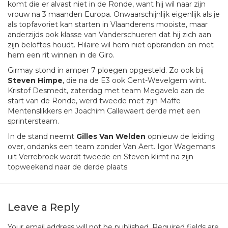
komt die er alvast niet in de Ronde, want hij wil naar zijn
vrouw na 3 maanden Europa. Onwaarschijnlijk eigenlijk als je
als topfavoriet kan starten in Vlaanderens mooiste, maar
anderzijds ook klasse van Vanderschueren dat hij zich aan
zijn beloftes houdt. Hilaire wil hem niet opbranden en met
hem een rit winnen in de Giro.
Girmay stond in amper 7 ploegen opgesteld. Zo ook bij
Steven Himpe
, die na de E3 ook Gent-Wevelgem wint.
Kristof Desmedt, zaterdag met team Megavelo aan de
start van de Ronde, werd tweede met zijn Maffe
Mentenslikkers en Joachim Callewaert derde met een
sprintersteam.
In de stand neemt
Gilles Van Welden
opnieuw de leiding
over, ondanks een team zonder Van Aert. Igor Wagemans
uit Verrebroek wordt tweede en Steven klimt na zijn
topweekend naar de derde plaats.
Leave a Reply
Your email address will not be published.
Required fields are