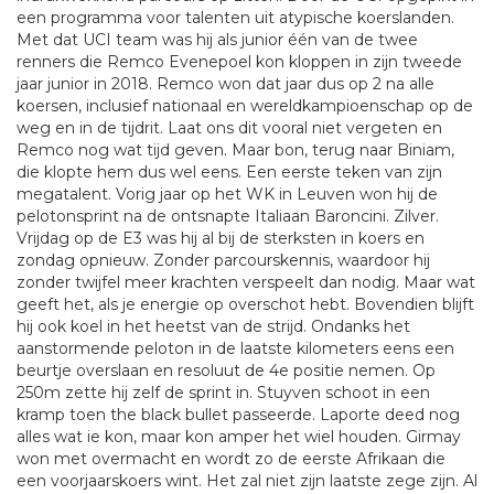
een programma voor talenten uit atypische koerslanden.
Met dat UCI team was hij als junior één van de twee
renners die Remco Evenepoel kon kloppen in zijn tweede
jaar junior in 2018. Remco won dat jaar dus op 2 na alle
koersen, inclusief nationaal en wereldkampioenschap op de
weg en in de tijdrit. Laat ons dit vooral niet vergeten en
Remco nog wat tijd geven. Maar bon, terug naar Biniam,
die klopte hem dus wel eens. Een eerste teken van zijn
megatalent. Vorig jaar op het WK in Leuven won hij de
pelotonsprint na de ontsnapte Italiaan Baroncini. Zilver.
Vrijdag op de E3 was hij al bij de sterksten in koers en
zondag opnieuw. Zonder parcourskennis, waardoor hij
zonder twijfel meer krachten verspeelt dan nodig. Maar wat
geeft het, als je energie op overschot hebt. Bovendien blijft
hij ook koel in het heetst van de strijd. Ondanks het
aanstormende peloton in de laatste kilometers eens een
beurtje overslaan en resoluut de 4e positie nemen. Op
250m zette hij zelf de sprint in. Stuyven schoot in een
kramp toen the black bullet passeerde. Laporte deed nog
alles wat ie kon, maar kon amper het wiel houden. Girmay
won met overmacht en wordt zo de eerste Afrikaan die
een voorjaarskoers wint. Het zal niet zijn laatste zege zijn. Al