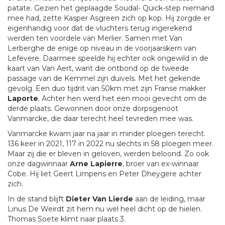
patate. Gezien het geplaagde Soudal- Quick-step niemand
mee had, zette Kasper Asgreen zich op kop. Hij zorgde er
eigenhandig voor dat de vluchters terug ingerekend
werden ten voordele van Merlier. Samen met Van
Lerberghe de enige op niveau in de voorjaarskern van
Lefevere. Daarmee speelde hij echter ook ongewild in de
kaart van Van Aert, want die ontbond op de tweede
passage van de Kemmel zijn duivels. Met het gekende
gevolg. Een duo tijdrit van 50km met zijn Franse makker
Laporte
. Achter hen werd het een mooi gevecht om de
derde plaats. Gewonnen door onze dorpsgenoot
Vanmarcke, die daar terecht heel tevreden mee was.
Vanmarcke kwam jaar na jaar in minder ploegen terecht.
136 keer in 2021, 117 in 2022 nu slechts in 58 ploegen meer.
Maar zij die er bleven in geloven, werden beloond. Zo ook
onze dagwinnaar
Arne Lapierre
, broer van ex-winnaar
Cobe. Hij liet Geert Limpens en Peter Dheygere achter
zich.
In de stand blijft
Dieter Van Lierde
aan de leiding, maar
Linus De Weirdt zit hem nu wel heel dicht op de hielen.
Thomas Soete klimt naar plaats 3.