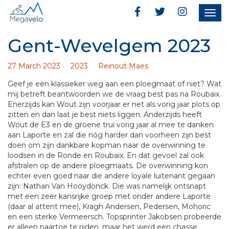
Togg
navig
Gent-Wevelgem 2023
27 March 2023
2023
Reinout Maes
Geef je een klassieker weg aan een ploegmaat of niet? Wat
mij betreft beantwoorden we de vraag best pas na Roubaix.
Enerzijds kan Wout zijn voorjaar er net als vorig jaar plots op
zitten en dan laat je best niets liggen. Anderzijds heeft
Wout de E3 en de groene trui vorig jaar al mee te danken
aan Laporte en zal die nóg harder dan voorheen zijn best
doen om zijn dankbare kopman naar de overwinning te
loodsen in de Ronde en Roubaix. En dat gevoel zal ook
afstralen op de andere ploegmaats. De overwinning kon
echter even goed naar die andere loyale luitenant gegaan
zijn: Nathan Van Hooydonck. Die was namelijk ontsnapt
met een zeer kansrijke groep met onder andere Laporte
(daar al attent mee), Kragh Andersen, Pedersen, Mohoric
en een sterke Vermeersch. Topsprinter Jakobsen probeerde
er alleen naartoe te rijden, maar het werd een chasse